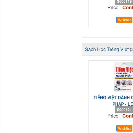
S000119
Price:
Cont
Wishlist
Sách Học Tiếng Việt (
TIẾNG VIỆT DÀNH
PHÁP - LE.
S000121
Price:
Cont
Wishlist