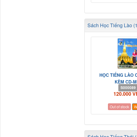
Sách Học Tiếng Lào (1
HỌC TIẾNG LÀO C
KÈM CD-M
S000089
120.000 
Out of stock
W
Sách Học Tiếng Thái (