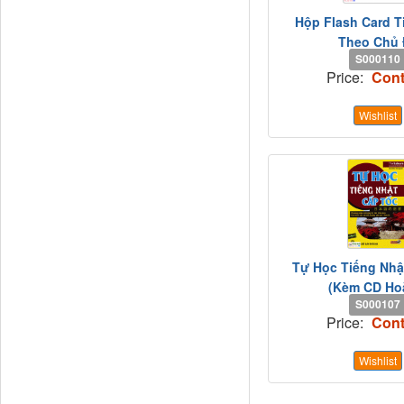
Hộp Flash Card T
Theo Chủ 
S000110
Price:
Cont
Wishlist
Tự Học Tiếng Nhậ
(Kèm CD Hoặ
S000107
Price:
Cont
Wishlist