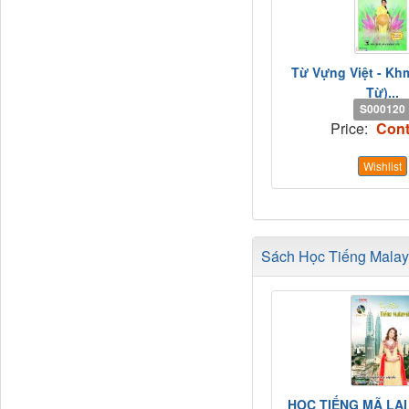
Từ Vựng Việt - Khm
Từ)...
S000120
Price:
Cont
Wishlist
Sách Học Tiếng Malays
HỌC TIẾNG MÃ LAI