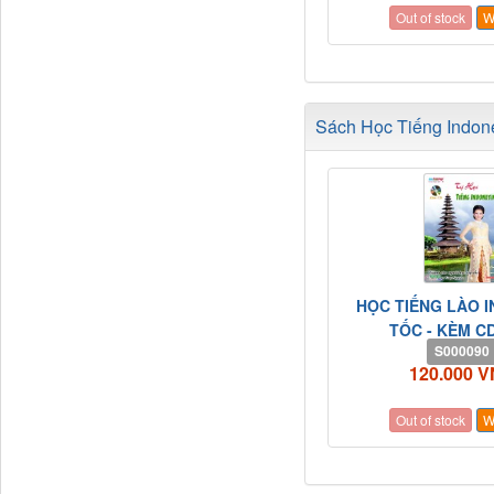
Out of stock
W
Sách Học Tiếng Indone
HỌC TIẾNG LÀO 
TỐC - KÈM C
S000090
120.000 
Out of stock
W