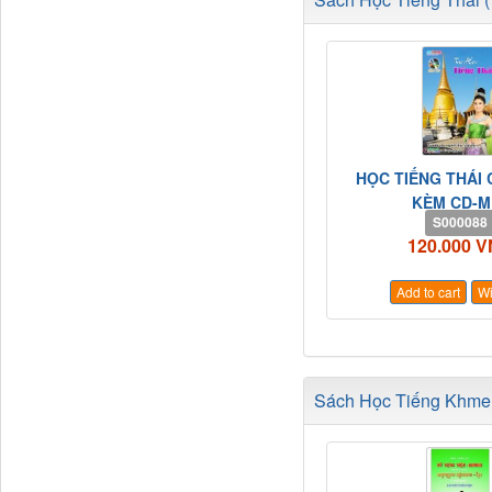
HỌC TIẾNG THÁI 
KÈM CD-M
S000088
120.000 
Add to cart
Wi
Sách Học Tiếng Khmer