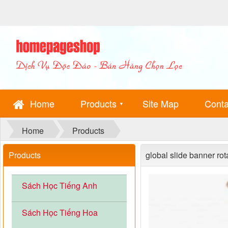
Home
Products
Site Map
Conta
▼
Home
Products
Products
global slide banner rot
Sách Học Tiếng Anh
Sách Học Tiếng Hoa