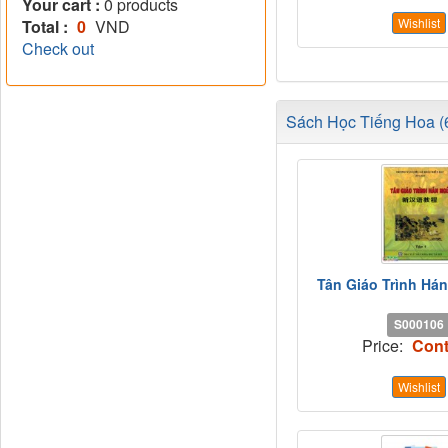
Your cart :
0
products
Wishlist
Total :
0
VND
Check out
Sách Học Tiếng Hoa (6
Tân Giáo Trình Há
S000106
Price:
Cont
Wishlist