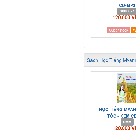
CD-MP3
S000091
120.000 
Out of stock
W
Sách Học Tiếng Myanm
HỌC TIẾNG MYA
TỐC - KÈM C
SMM
120.000 