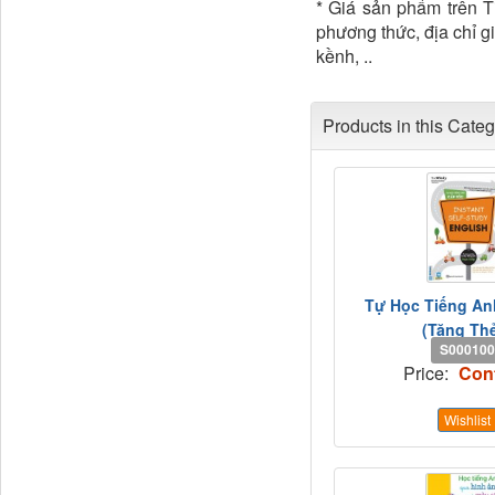
* Giá sản phẩm trên T
phương thức, địa chỉ g
kềnh, ..
Products in this Cate
Tự Học Tiếng An
(Tặng Thẻ
S000100
Price:
Con
Wishlist