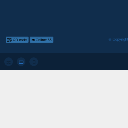
© Copyrigh
QR-code
Online: 65