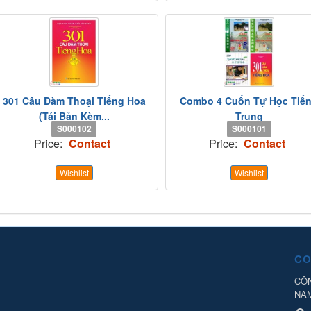
301 Câu Đàm Thoại Tiếng Hoa
Combo 4 Cuốn Tự Học Tiế
(Tái Bản Kèm...
Trung
S000102
S000101
Price:
Contact
Price:
Contact
Wishlist
Wishlist
CO
CÔN
NA