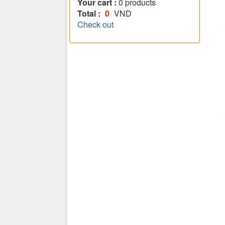
Your cart :
0
products
Total :
0
VND
Check out