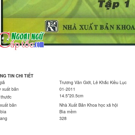
NG TIN CHI TIẾT
giả
Trương Văn Giới, Lê Khắc Kiều Lục
 xuất bản
01-2011
14.5*20.5cm
 thước
xuất bản
Nhà Xuất Bản Khoa học xã hội
 bìa
Bìa mềm
rang
328