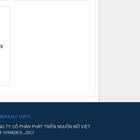
ng
MPANY INFO
G TY CỔ PHẦN PHÁT TRIỂN NGUỒN MỞ VIỆT
(
)
M
VINADES.,JSC