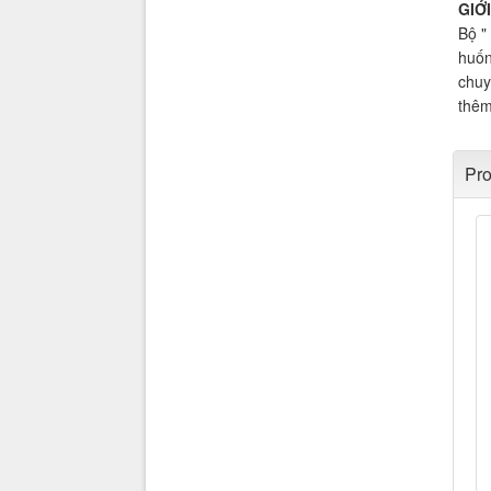
GIỚ
Bộ "
huốn
chuy
thêm
Pro