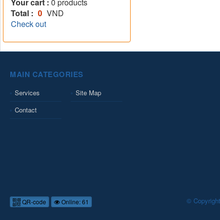
Your cart :
0
products
Total :
0
VND
Check out
MAIN CATEGORIES
Services
Site Map
Contact
© Copyrigh
QR-code
Online: 61