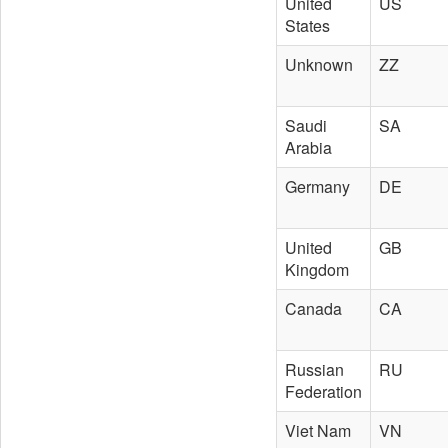
United
US
States
Unknown
ZZ
Saudi
SA
Arabia
Germany
DE
United
GB
Kingdom
Canada
CA
Russian
RU
Federation
Viet Nam
VN