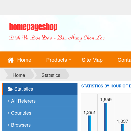
Home
Products
Site Map
Conta
▼
Home
Statistics
STATISTICS BY HOUR OF 
Statistics
1,659
All Referers
1,292
Countries
1,037
Browsers