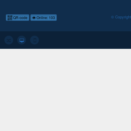
© Copyrigh
QR-code
Online: 103