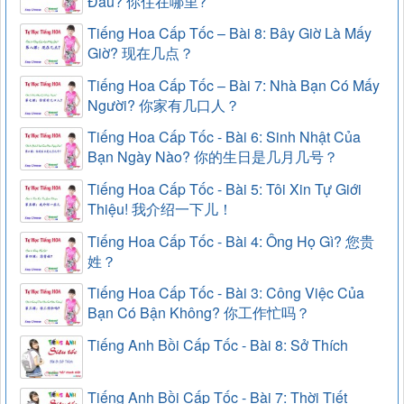
Đâu? 你住在哪里?
Tiếng Hoa Cấp Tốc – Bài 8: Bây Giờ Là Mấy
Giờ? 现在几点？
Tiếng Hoa Cấp Tốc – Bài 7: Nhà Bạn Có Mấy
Người? 你家有几口人？
Tiếng Hoa Cấp Tốc - Bài 6: Sinh Nhật Của
Bạn Ngày Nào? 你的生日是几月几号？
Tiếng Hoa Cấp Tốc - Bài 5: Tôi Xin Tự Giới
Thiệu! 我介绍一下儿！
Tiếng Hoa Cấp Tốc - Bài 4: Ông Họ Gì? 您贵
姓？
Tiếng Hoa Cấp Tốc - Bài 3: Công Việc Của
Bạn Có Bận Không? 你工作忙吗？
Tiếng Anh Bồi Cấp Tốc - Bài 8: Sở Thích
Tiếng Anh Bồi Cấp Tốc - Bài 7: Thời Tiết