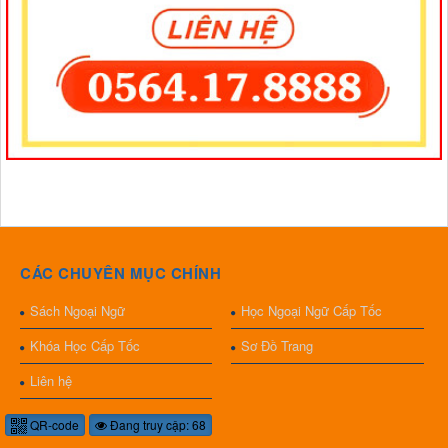
CÁC CHUYÊN MỤC CHÍNH
Sách Ngoại Ngữ
Học Ngoại Ngữ Cấp Tốc
Khóa Học Cấp Tốc
Sơ Đồ Trang
Liên hệ
QR-code
Đang truy cập: 68