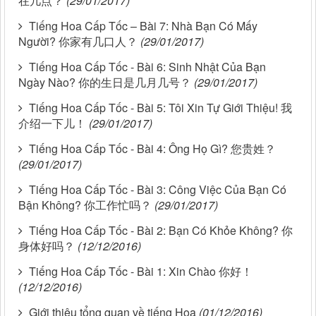
在几点？
(29/01/2017)
Tiếng Hoa Cấp Tốc – Bài 7: Nhà Bạn Có Mấy
Người? 你家有几口人？
(29/01/2017)
Tiếng Hoa Cấp Tốc - Bài 6: Sinh Nhật Của Bạn
Ngày Nào? 你的生日是几月几号？
(29/01/2017)
Tiếng Hoa Cấp Tốc - Bài 5: Tôi Xin Tự Giới Thiệu! 我
介绍一下儿！
(29/01/2017)
Tiếng Hoa Cấp Tốc - Bài 4: Ông Họ Gì? 您贵姓？
(29/01/2017)
Tiếng Hoa Cấp Tốc - Bài 3: Công Việc Của Bạn Có
Bận Không? 你工作忙吗？
(29/01/2017)
Tiếng Hoa Cấp Tốc - Bài 2: Bạn Có Khỏe Không? 你
身体好吗？
(12/12/2016)
Tiếng Hoa Cấp Tốc - Bài 1: Xin Chào 你好！
(12/12/2016)
Giới thiệu tổng quan về tiếng Hoa
(01/12/2016)