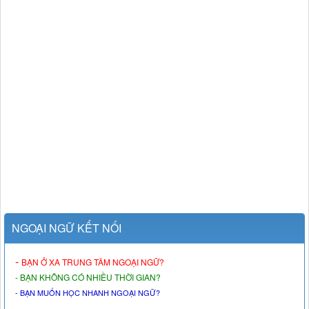
NGOẠI NGỮ KẾT NỐI
-
BẠN Ở XA TRUNG TÂM NGOẠI NGỮ?
- BẠN KHÔNG CÓ NHIỀU THỜI GIAN?
- BẠN MUỐN HỌC NHANH NGOẠI NGỮ?