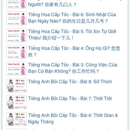
Người? 你家有几口人？
Tiếng Hoa Cấp Tốc - Bài 6: Sinh Nhật Của
Bạn Ngày Nào? 你的生日是几月几号？
Tiếng Hoa Cấp Tốc - Bài 5: Tôi Xin Tự Giới
Thiệu! 我介绍一下儿！
Tiếng Hoa Cấp Tốc - Bài 4: Ông Họ Gì? 您贵
姓？
Tiếng Hoa Cấp Tốc - Bài 3: Công Việc Của
Bạn Có Bận Không? 你工作忙吗？
Tiếng Anh Bồi Cấp Tốc - Bài 8: Sở Thích
Tiếng Anh Bồi Cấp Tốc - Bài 7: Thời Tiết
Tiếng Anh Bồi Cấp Tốc - Bài 6: Thời Gian &
Ngày Tháng