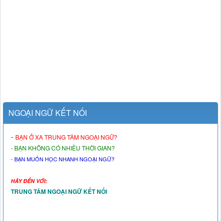
NGOẠI NGỮ KẾT NỐI
-
BẠN Ở XA TRUNG TÂM NGOẠI NGỮ?
- BẠN KHÔNG CÓ NHIỀU THỜI GIAN?
- BẠN MUỐN HỌC NHANH NGOẠI NGỮ?
HÃY ĐẾN VỚI:
TRUNG TÂM NGOẠI NGỮ KẾT NỐI