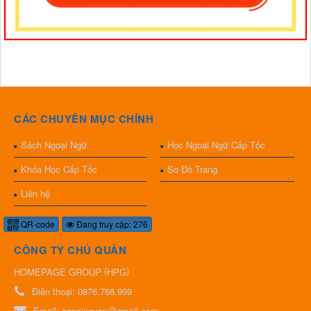
CÁC CHUYÊN MỤC CHÍNH
Sách Ngoại Ngữ
Học Ngoại Ngữ Cấp Tốc
Khóa Học Cấp Tốc
Sơ Đồ Trang
Liên hệ
QR-code
Đang truy cập: 276
CÔNG TY CHỦ QUẢN
(
)
HOMEPAGE GROUP
HPG
Điện thoại:
0876.768.999
Email:
ngoaingucn@gmail.com