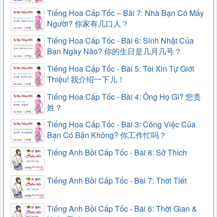
Tiếng Hoa Cấp Tốc – Bài 7: Nhà Bạn Có Mấy
Người? 你家有几口人？
Tiếng Hoa Cấp Tốc - Bài 6: Sinh Nhật Của
Bạn Ngày Nào? 你的生日是几月几号？
Tiếng Hoa Cấp Tốc - Bài 5: Tôi Xin Tự Giới
Thiệu! 我介绍一下儿！
Tiếng Hoa Cấp Tốc - Bài 4: Ông Họ Gì? 您贵
姓？
Tiếng Hoa Cấp Tốc - Bài 3: Công Việc Của
Bạn Có Bận Không? 你工作忙吗？
Tiếng Anh Bồi Cấp Tốc - Bài 8: Sở Thích
Tiếng Anh Bồi Cấp Tốc - Bài 7: Thời Tiết
Tiếng Anh Bồi Cấp Tốc - Bài 6: Thời Gian &