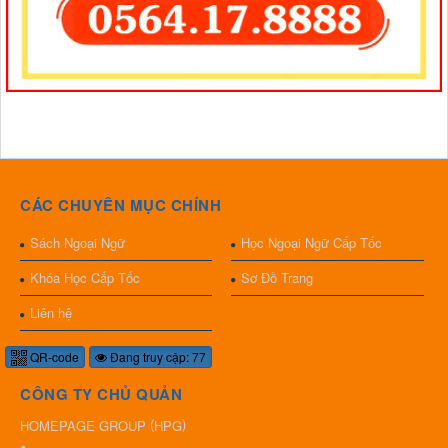
CÁC CHUYÊN MỤC CHÍNH
Sách Ngoại Ngữ
Học Ngoại Ngữ Cấp Tốc
Khóa Học Cấp Tốc
Sơ Đồ Trang
Liên hệ
QR-code
Đang truy cập: 77
CÔNG TY CHỦ QUẢN
(
)
HOMEPAGE GROUP
HPG