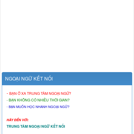
NGOẠI NGỮ KẾT NỐI
-
BẠN Ở XA TRUNG TÂM NGOẠI NGỮ?
- BẠN KHÔNG CÓ NHIỀU THỜI GIAN?
- BẠN MUỐN HỌC NHANH NGOẠI NGỮ?
HÃY ĐẾN VỚI:
TRUNG TÂM NGOẠI NGỮ KẾT NỐI