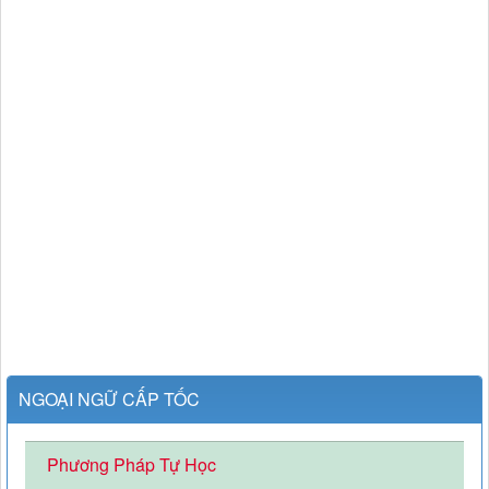
NGOẠI NGỮ CẤP TỐC
Phương Pháp Tự Học